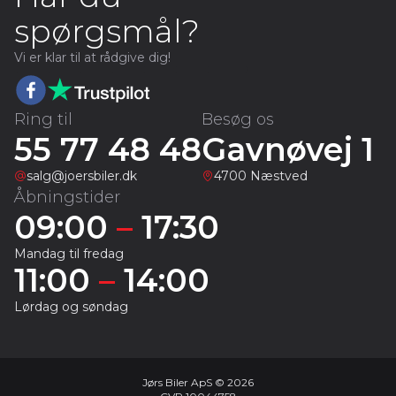
spørgsmål?
Vi er klar til at rådgive dig!
Ring til
Besøg os
55 77 48 48
Gavnøvej 1
salg@joersbiler.dk
4700 Næstved
Åbningstider
09:00
–
17:30
Mandag til fredag
11:00
–
14:00
Lørdag og søndag
Jørs Biler ApS © 2026