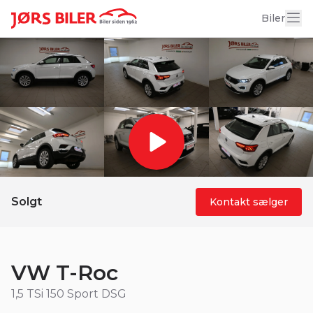
18 billeder
Biler
Solgt
Kontakt sælger
VW T-Roc
1,5 TSi 150 Sport DSG