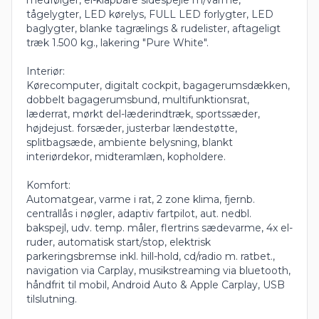
tågelygter, LED kørelys, FULL LED forlygter, LED
baglygter, blanke tagrælings & rudelister, aftageligt
træk 1.500 kg., lakering "Pure White".
Interiør:
Kørecomputer, digitalt cockpit, bagagerumsdækken,
dobbelt bagagerumsbund, multifunktionsrat,
læderrat, mørkt del-læderindtræk, sportssæder,
højdejust. forsæder, justerbar lændestøtte,
splitbagsæde, ambiente belysning, blankt
interiørdekor, midteramlæn, kopholdere.
Komfort:
Automatgear, varme i rat, 2 zone klima, fjernb.
centrallås i nøgler, adaptiv fartpilot, aut. nedbl.
bakspejl, udv. temp. måler, flertrins sædevarme, 4x el-
ruder, automatisk start/stop, elektrisk
parkeringsbremse inkl. hill-hold, cd/radio m. ratbet.,
navigation via Carplay, musikstreaming via bluetooth,
håndfrit til mobil, Android Auto & Apple Carplay, USB
tilslutning.