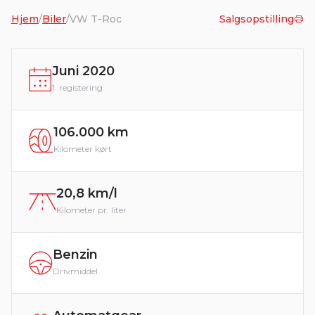
Hjem
/
Biler
/
VW T-Roc
Salgsopstilling
Juni 2020
1. registering
106.000 km
Kilometer kørt
20,8 km/l
Kilometer pr. liter
Benzin
Drivmiddel