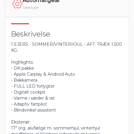
Automatgear
Geartype
Beskrivelse
1 EJERS - SOMMER/VINTERHJUL - AFT. TRÆK 1.500
KG.
Highlights:
- DK pakke
- Apple Carplay & Android Auto
- Bakkamera
- FULL LED forlygter
- Digitalt cockpit
- Varme i sæder & rat
- Adaptiv fartpilot
- Blindvinkel assistent
Eksteriør:
17" org. alufælge m. sommerhjul, vinterhjul
medfølger, el-klapbare sidespejle m/varme,