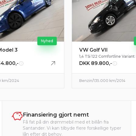
Nyhed
Model 3
VW Golf VII
1,4 TSi 122 Comfortline Varian
4.800,-
DKK 89.800,-
0 km
/
2024
Benzin
/
135.000 km
/
2014
Finansiering gjort nemt
Få fat på din drømmebil med et billån fra
Santander. Vi kan tilbyde flere forskellige typer
lån efter dit behov.