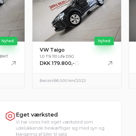
Nyhed
Nyhed
VW Taigo
t BMT
1,0 TSi 110 Life DSG
DKK 179.800,-
Benzin
/
68.000 km
/
2022
Eget værksted
Vi har vores helt eget værksted som
udelukkende beskæftiger sig med syn og
klargøring af biler til salg.