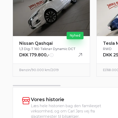
Nyhed
Nissan Qashqai
Tesla 
1,3 Dig-T 160 Tekna+ Dynamic DCT
RWD
DKK 179.800,-
DKK 25
Benzin
/
90.000 km
/
2019
El
/
68.00
Vores historie
Læs hele historien bag den familieejet
virksomhed, og om Carl Jørs vej fra
slagtermester til bilsælger.