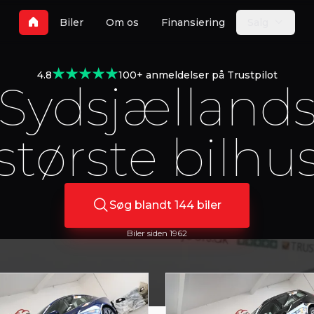
Biler
Om os
Finansiering
Salg
4.8
100+ anmeldelser på Trustpilot
Sydsjælland
største bilhu
Søg blandt
144
biler
Biler siden 1962