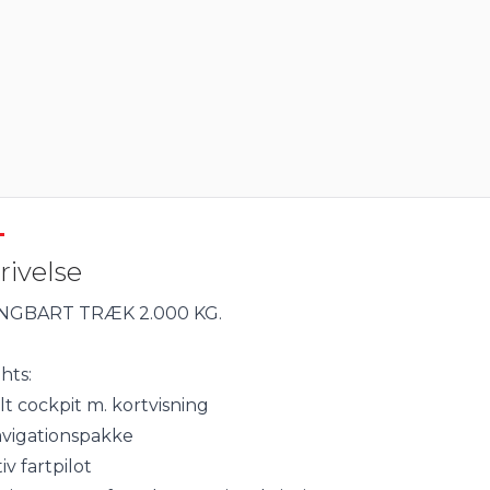
rivelse
INGBART TRÆK 2.000 KG.
hts:
alt cockpit m. kortvisning
avigationspakke
iv fartpilot