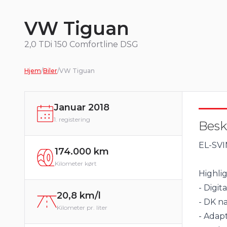
VW Tiguan
2,0 TDi 150 Comfortline DSG
Hjem
/
Biler
/
VW Tiguan
Januar 2018
1. registering
Besk
EL-SV
174.000 km
Kilometer kørt
Highlig
- Digit
20,8 km/l
- DK n
Kilometer pr. liter
- Adapt