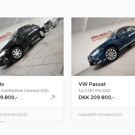
lo
VW Passat
95 Comfortline Connect DSG
1,4 GTE+ Pro DSG
9.800,-
DKK 209.800,-
9.000 km
/
2021
Hybrid
/
97.000 km
/
2021