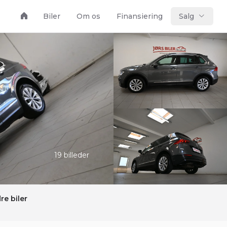
Biler
Om os
Finansiering
Salg
19 billeder
re biler