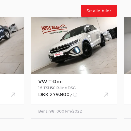
Se alle biler
VW T-Roc
1,5 TSi 150 R-line DSG
DKK 279.800,-
Benzin
/
81.000 km
/
2022