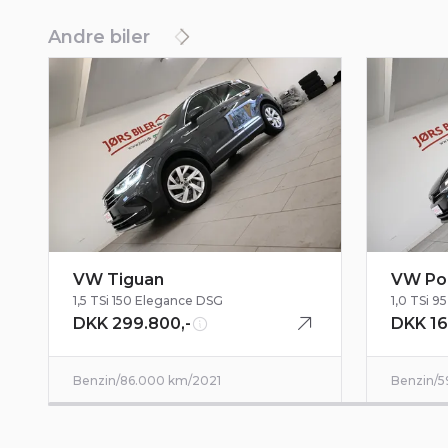
Andre biler
VW Tiguan
VW Po
1,5 TSi 150 Elegance DSG
1,0 TSi 
DKK 299.800,-
DKK 16
Benzin
/
86.000 km
/
2021
Benzin
/
5