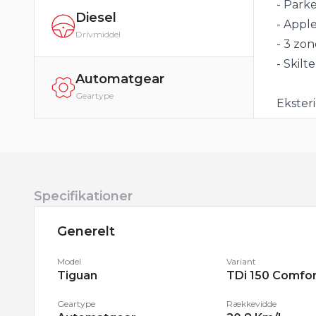
- Parke
Diesel
- Appl
Drivmiddel
- 3 zo
- Skilt
Automatgear
Geartype
Eksteri
17" org
bag, sv
Interiør
Specifikationer
Køreco
mørkt 
Generelt
interiø
Model
Variant
Tiguan
TDi 150 Comfor
Komfor
Automat
Geartype
Rækkevidde