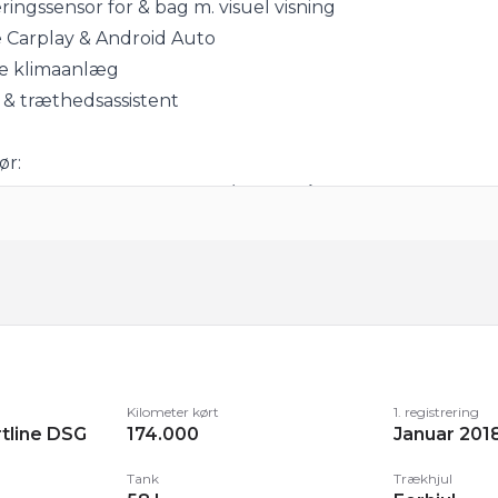
ringssensor for & bag m. visuel visning
e Carplay & Android Auto
ne klimaanlæg
e & træthedsassistent
ør:
. alufælge, el-sidespejle m/varme, tågelygter, sorte tag
ingbart træk (elektrisk) 2.000 kg., metallak "Indium Grey
:
mputer, full-size digitalt cockpit m. kortvisning, bagag
stofindtræk, højdejust. forsæder med justerbar lændest
rlister i børstet aluminiumslook.
Kilometer kørt
1. registrering
tline DSG
174.000
Januar 201
t:
gear, ratgearskifte, 3 zone klima, køl i handskerum, fjernb
Tank
Trækhjul