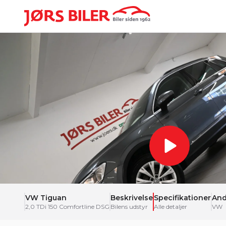
VW Tiguan
Beskrivelse
Specifikationer
And
2,0 TDi 150 Comfortline DSG
Bilens udstyr
Alle detaljer
VW