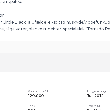
Teknikpakke
ør:
. "Circle Black" alufælge, el-soltag m. skyde/vippefunk., 
e, tågelygter, blanke rudeister, specialelak "Tornado Re
:
mputer, bagagerumsdækken, multifunktionsrat, læderrat
bar lændestøtte, splitbagsæde, mørk loftbeklædning, ek
p. måler), interiørdekor i bilens lakering, justerbart mi
t:
 2 zone klima, fjernb. centrallås i nøgler, fartpilot, aut. n
me, el-ruder, cd/radio m. ratbet., org. touch navigation 
Kilometer kørt
1. registrering
129.000
Juli 2012
th, SD kortlæser, AUX tilslutning, regnsensor, parkering
 isofix, 4 airbags, ESP.
Tank
Trækhjul