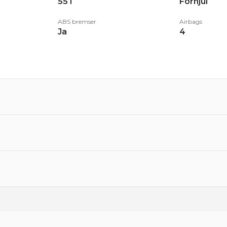
55 l
Forhjul
ne bil:
ABS bremser
Airbags
dt bil i en særdeles flot kombination & fyldt med komfort
Ja
4
æves.
r passet med alle service & leveres frisk nysynet samt nys
Trækhjul
Motor
Forhjul
1,4
Bredde
Vægt
181 cm
1359 kg
lvårligt