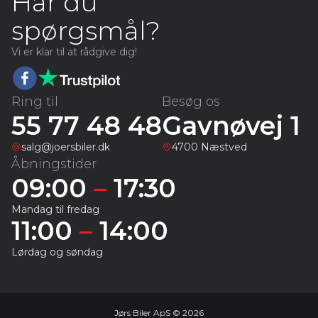
Har du
spørgsmål?
Vi er klar til at rådgive dig!
Ring til
Besøg os
55 77 48 48
Gavnøvej 1
salg@joersbiler.dk
4700 Næstved
Åbningstider
09:00
–
17:30
Mandag til fredag
11:00
–
14:00
Lørdag og søndag
Jørs Biler ApS © 2026