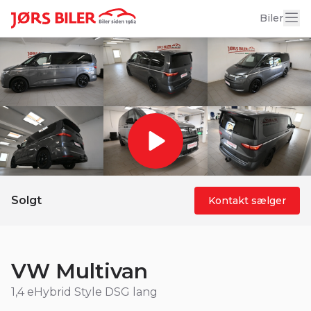
18 billeder
Biler
Solgt
Kontakt sælger
VW Multivan
1,4 eHybrid Style DSG lang