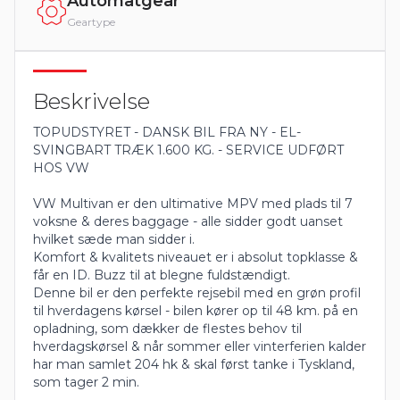
Automatgear
Geartype
Beskrivelse
TOPUDSTYRET - DANSK BIL FRA NY - EL-
SVINGBART TRÆK 1.600 KG. - SERVICE UDFØRT
HOS VW
VW Multivan er den ultimative MPV med plads til 7
voksne & deres baggage - alle sidder godt uanset
hvilket sæde man sidder i.
Komfort & kvalitets niveauet er i absolut topklasse &
får en ID. Buzz til at blegne fuldstændigt.
Denne bil er den perfekte rejsebil med en grøn profil
til hverdagens kørsel - bilen kører op til 48 km. på en
opladning, som dækker de flestes behov til
hverdagskørsel & når sommer eller vinterferien kalder
har man samlet 204 hk & skal først tanke i Tyskland,
som tager 2 min.