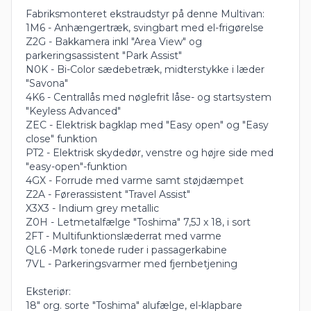
Fabriksmonteret ekstraudstyr på denne Multivan:
1M6 - Anhængertræk, svingbart med el-frigørelse
Z2G - Bakkamera inkl "Area View" og
parkeringsassistent "Park Assist"
N0K - Bi-Color sædebetræk, midterstykke i læder
"Savona"
4K6 - Centrallås med nøglefrit låse- og startsystem
"Keyless Advanced"
ZEC - Elektrisk bagklap med "Easy open" og "Easy
close" funktion
PT2 - Elektrisk skydedør, venstre og højre side med
"easy-open"-funktion
4GX - Forrude med varme samt støjdæmpet
Z2A - Førerassistent "Travel Assist"
X3X3 - Indium grey metallic
Z0H - Letmetalfælge "Toshima" 7,5J x 18, i sort
2FT - Multifunktionslæderrat med varme
QL6 -Mørk tonede ruder i passagerkabine
7VL - Parkeringsvarmer med fjernbetjening
Eksteriør:
18" org. sorte "Toshima" alufælge, el-klapbare