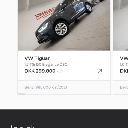
VW Tiguan
VW
1,5 TSi 150 Elegance DSG
1,0 
DKK 299.800,-
DKK
Benzin
/
86.000 km
/
2021
Ben