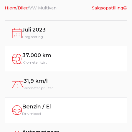
Hjem
/
Biler
/
VW Multivan
Salgsopstilling
Juli 2023
1. registering
37.000 km
Kilometer kørt
31,9 km/l
Kilometer pr. liter
Benzin / El
Drivmiddel