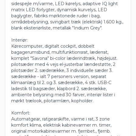
sidespejle m/varme, LED kørelys, adaptive IQ light
matrix LED forlygter, dynamisk kurvelys, LED
baglygter, fabriks mørktonede ruder i bag,
områdebelysning, svingbart træk (elektrisk) 1.600 kg.,
blank eksteriørliste, metallak "Indium Grey".
Interiør:
Kørecomputer, digitalt cockpit, dobbelt
bagagerumsbund, multifunktionsrat, læderrat,
komplet "Savona" bi-color læderindtræk, højdejust.
pilotsæder med 4 vejs el-justerbar lændestøtte, 2
pilotsæder 2. sæderække, 3 individuelle sæder 3.
sæderække - ialt 7 personers version, separat
klimaanlæg til 2. og 3. sæderække, 4 stk. USB-C
ladestik til bagsæder, klapbord 2. sæderække,
ambiente belysning med 30 farver, interiør lister i
mørkt trælook, pilotarmlæn, kopholder.
Komfort:
Automatgear, ratgearskifte, varme i rat, 3 zone
komfort klima, elektrisk kabinevarmer m. timer,
original motorkabinevarmer m. fjernbet., fjernb.