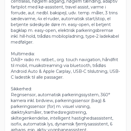
centrallås, nøglefri adgang, nøglefri tænding, adaptiv
fartpilot med kø-assistent, travel assist, varme i
forrude, aut. nedbl. bakspejl, udv. temp. måler, 3 trins
sædevarme, 4x el-ruder, automatisk start/stop, el
betjente sideskyde døre m. easy-open, el betjent
bagklap m. easy-open, elektrisk parkeringsbremse
inkl. hill-hold, trådløs mobilopladning, type-2 ladekabel
medfølger.
Multimedia:
DAB+ radio m. ratbet., org. touch navigation, håndfrit
til mobil, musikstreaming via bluetooth, trådløs
Android Auto & Apple Carplay, USB-C tilslutning, USB-
C ladestik til alle passager.
Sikkerhed:
Regnsensor, automatisk parkeringssystem, 360°
kamera inkl. birdview, parkeringssensor (bag) &
parkeringssensor (for) m. visuel visning,
dæktryksmåler, træthedsregistrering,
skiltegenkendelse, intelligent hastighedsassistent,
isofix, automatisk lys, dynamisk fjernlysassistent, 6
airbags, esp, aktiv vognbaneassistent,