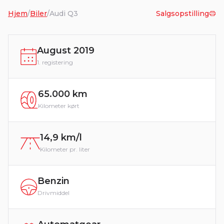
Hjem
/
Biler
/
Audi Q3
Salgsopstilling
August 2019
1. registering
65.000 km
Kilometer kørt
14,9 km/l
Kilometer pr. liter
Benzin
Drivmiddel