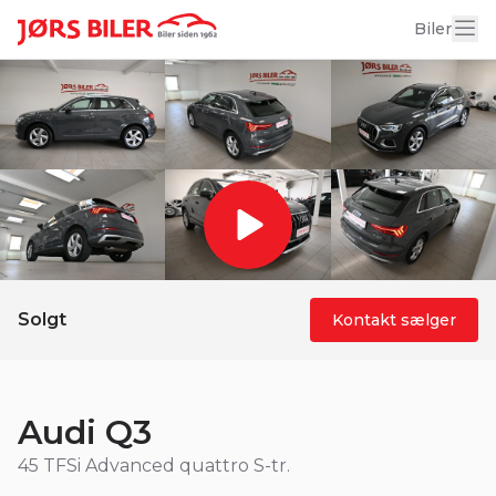
18 billeder
Biler
Solgt
Kontakt sælger
Audi Q3
45 TFSi Advanced quattro S-tr.