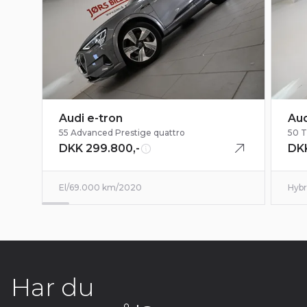
Audi e-tron
Aud
55 Advanced Prestige quattro
50 T
DKK 299.800,-
DKK
El
/
69.000 km
/
2020
Hybr
Har du